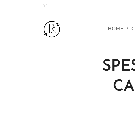
HOME
C
SPE
CA