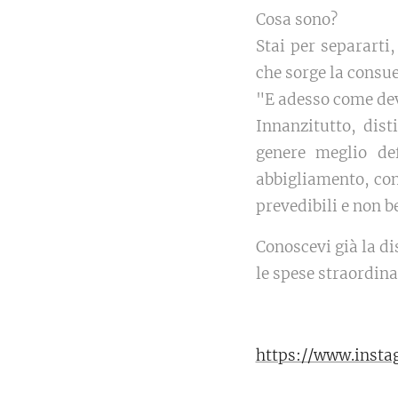
Cosa sono?
Stai per separart
che sorge la consu
"E adesso come dev
Innanzitutto, dis
genere meglio def
abbigliamento, con
prevedibili e non b
Conoscevi già la di
le spese straordina
https://www.inst