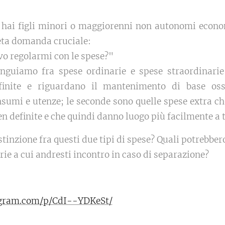
i, hai figli minori o maggiorenni non autonomi econ
eta domanda cruciale:
o regolarmi con le spese?"
tinguiamo fra spese ordinarie e spese straordinarie
inite e riguardano il mantenimento di base ossi
sumi e utenze; le seconde sono quelle spese extra c
en definite e che quindi danno luogo più facilmente a te
stinzione fra questi due tipi di spese? Quali potrebber
rie a cui andresti incontro in caso di separazione?
agram.com/p/CdI--YDKeSt/