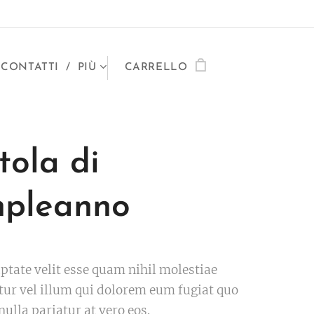
CONTATTI
PIÙ
CARRELLO
tola di
pleanno
uptate velit esse quam nihil molestiae
ur vel illum qui dolorem eum fugiat quo
nulla pariatur at vero eos.