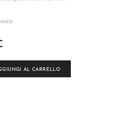
ianco
€
GGIUNGI AL CARRELLO