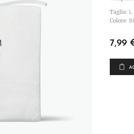
Taglia
: L
Colore
: B
7,99
A